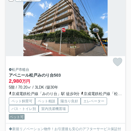
松戸市稔台
アベニール松戸みのり台
503
2,980
万円
5階 / 70.20㎡ / 3LDK /築30年
京成電鉄松戸線「みのり台」駅 徒歩9分
京成電鉄松戸線「松戸新田」駅 徒歩11分
ペット飼育可
ペット相談
陽当り良好
エレベーター
バス・トイレ別
室内洗濯機置場
ペット可
◆新規リノベーション物件！お引渡後も安心のアフターサービス保証付