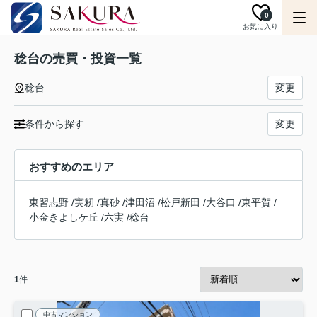
0
お気に入り
稔台の売買・投資一覧
稔台
変更
条件から探す
変更
おすすめのエリア
東習志野
/
実籾
/
真砂
/
津田沼
/
松戸新田
/
大谷口
/
東平賀
/
小金きよしケ丘
/
六実
/
稔台
1
件
中古マンション