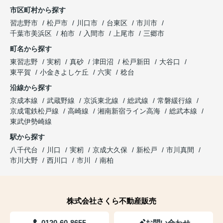
市区町村から探す
習志野市
松戸市
川口市
台東区
市川市
千葉市美浜区
柏市
入間市
上尾市
三郷市
町名から探す
東習志野
実籾
真砂
津田沼
松戸新田
大谷口
東平賀
小金きよしケ丘
六実
稔台
沿線から探す
京成本線
武蔵野線
京浜東北線
総武線
常磐緩行線
京成電鉄松戸線
高崎線
湘南新宿ライン高海
総武本線
東武伊勢崎線
駅から探す
八千代台
川口
実籾
京成大久保
新松戸
市川真間
市川大野
西川口
市川
南柏
株式会社さくら不動産販売
0120-60-8655
お問い合わせ