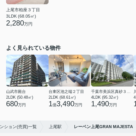
上尾市柏座３丁目
3LDK (68.05㎡)
2,280
万円
よく見られている物件
山武市殿台
台東区池之端２丁目
千葉市美浜区真砂３丁目
2LDK (50.48㎡)
2LDK (68.61㎡)
4LDK (95.32㎡)
4
680
1
3,490
1,490
万円
億
万円
万円
ンション(売買)一覧
上尾駅
レーベン上尾GRAN MAJESTA