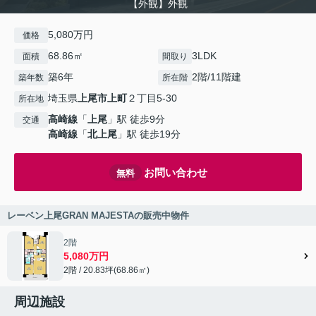
【外観】外観
5,080万円
価格
68.86㎡
3LDK
面積
間取り
築6年
2階/11階建
築年数
所在階
埼玉県
上尾市
上町
２丁目5-30
所在地
高崎線
「
上尾
」駅 徒歩9分
交通
高崎線
「
北上尾
」駅 徒歩19分
お問い合わせ
無料
レーベン上尾GRAN MAJESTAの販売中物件
2階
5,080万円
2階 / 20.83坪(68.86㎡)
周辺施設