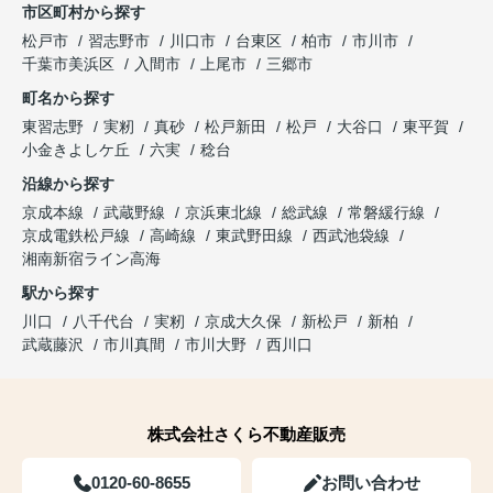
市区町村から探す
松戸市
習志野市
川口市
台東区
柏市
市川市
千葉市美浜区
入間市
上尾市
三郷市
町名から探す
東習志野
実籾
真砂
松戸新田
松戸
大谷口
東平賀
小金きよしケ丘
六実
稔台
沿線から探す
京成本線
武蔵野線
京浜東北線
総武線
常磐緩行線
京成電鉄松戸線
高崎線
東武野田線
西武池袋線
湘南新宿ライン高海
駅から探す
川口
八千代台
実籾
京成大久保
新松戸
新柏
武蔵藤沢
市川真間
市川大野
西川口
株式会社さくら不動産販売
0120-60-8655
お問い合わせ