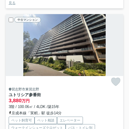
見る
中古マンション
習志野市東習志野
ユトリシア参番街
3,880
万円
3階 / 100.06㎡ / 4LDK /築15年
京成本線「実籾」駅 徒歩14分
ペット飼育可
ペット相談
エレベーター
ウォークインシューズクロゼット
バス・トイレ別