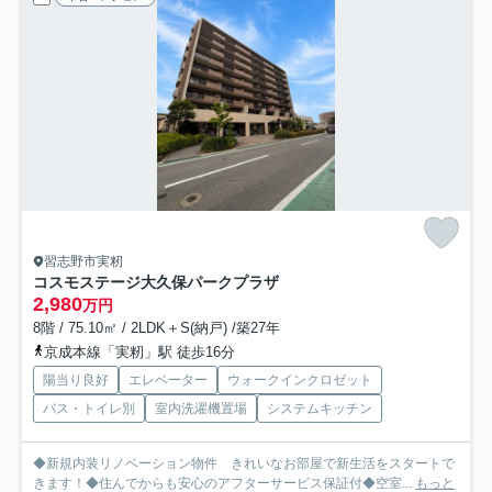
習志野市実籾
コスモステージ大久保パークプラザ
2,980
万円
8階 / 75.10㎡ / 2LDK＋S(納戸) /築27年
京成本線「実籾」駅 徒歩16分
陽当り良好
エレベーター
ウォークインクロゼット
バス・トイレ別
室内洗濯機置場
システムキッチン
◆新規内装リノベーション物件 きれいなお部屋で新生活をスタートで
きます！◆住んでからも安心のアフターサービス保証付◆空室...
もっと