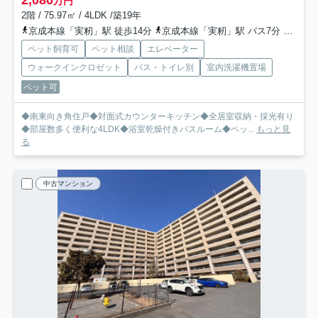
2,080
万円
2階 / 75.97㎡ / 4LDK /築19年
京成本線「実籾」駅 徒歩14分
京成本線「実籾」駅 バス7分 京成タクシーセントラル「東習志野五丁目南」 停歩3分
ペット飼育可
ペット相談
エレベーター
ウォークインクロゼット
バス・トイレ別
室内洗濯機置場
ペット可
◆南東向き角住戸◆対面式カウンターキッチン◆全居室収納・採光有り
◆部屋数多く便利な4LDK◆浴室乾燥付きバスルーム◆ペッ...
もっと見
る
中古マンション