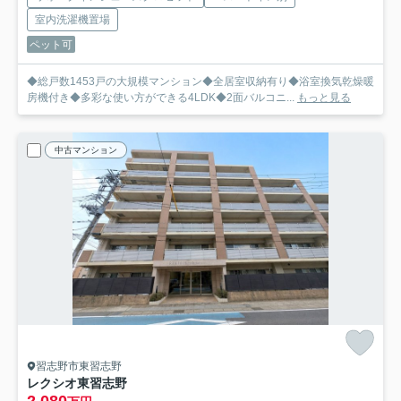
室内洗濯機置場
ペット可
◆総戸数1453戸の大規模マンション◆全居室収納有り◆浴室換気乾燥暖
房機付き◆多彩な使い方ができる4LDK◆2面バルコニ...
もっと見る
中古マンション
習志野市東習志野
レクシオ東習志野