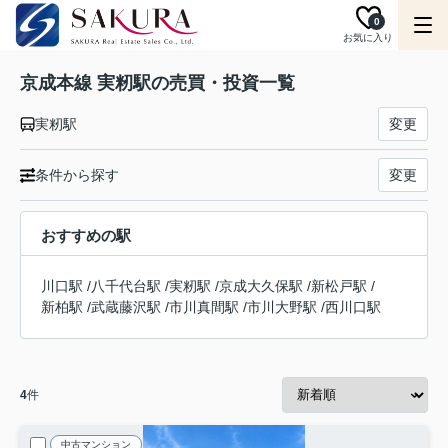
0
お気に入り
京成本線 実籾駅の売買・投資一覧
実籾駅
変更
条件から探す
変更
おすすめの駅
川口駅
/
八千代台駅
/
実籾駅
/
京成大久保駅
/
新松戸駅
/
新柏駅
/
武蔵藤沢駅
/
市川真間駅
/
市川大野駅
/
西川口駅
4
件
中古マンション