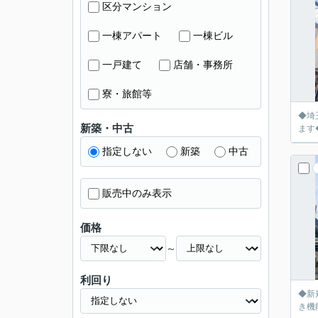
区分マンション
一棟アパート
一棟ビル
一戸建て
店舗・事務所
寮・旅館等
◆埼
新築・中古
ます
指定しない
新築
中古
販売中のみ表示
価格
～
利回り
◆新
き機