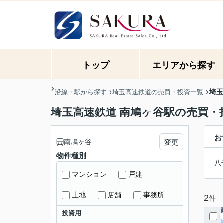
トップ
エリアから探す
埼玉
沿線・駅から探す
埼玉高速鉄道の売買・投資一覧
埼玉高速鉄道 南鳩ヶ谷駅の売買・
お
南鳩ヶ谷
変更
物件種別
八
マンション
戸建
土地
店舗
事務所
2
件
投資用