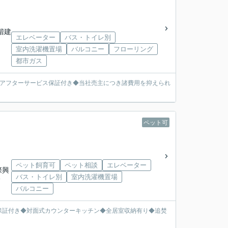
1階建
エレベーター
バス・トイレ別
室内洗濯機置場
バルコニー
フローリング
都市ガス
のアフターサービス保証付き◆当社売主につき諸費用を抑えられ
ペット可
ペット飼育可
ペット相談
エレベーター
際興
バス・トイレ別
室内洗濯機置場
分
バルコニー
保証付き◆対面式カウンターキッチン◆全居室収納有り◆追焚