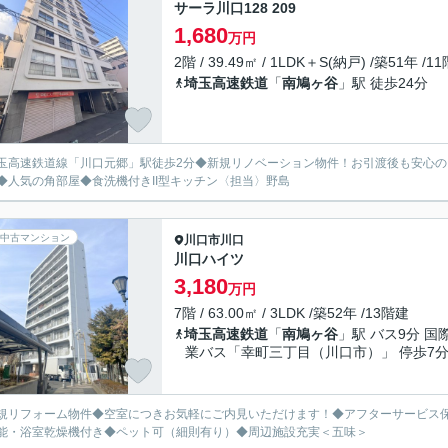
サーラ川口128 209
1,680
万円
2階 / 39.49㎡ / 1LDK＋S(納戸) /築51年 /1
埼玉高速鉄道
「
南鳩ヶ谷
」駅 徒歩24分
玉高速鉄道線「川口元郷」駅徒歩2分◆新規リノベーション物件！お引渡後も安心
◆人気の角部屋◆食洗機付きII型キッチン〈担当〉野島
中古マンション
川口市
川口
川口ハイツ
3,180
万円
7階 / 63.00㎡ / 3LDK /築52年 /13階建
埼玉高速鉄道
「
南鳩ヶ谷
」駅 バス9分 国
業バス「幸町三丁目（川口市）」 停歩7
規リフォーム物件◆空室につきお気軽にご内見いただけます！◆アフターサービス
能・浴室乾燥機付き◆ペット可（細則有り）◆周辺施設充実＜五味＞