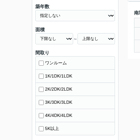
築年数
南
面積
～
間取り
ワンルーム
1K/1DK/1LDK
2K/2DK/2LDK
3K/3DK/3LDK
4K/4DK/4LDK
5K以上