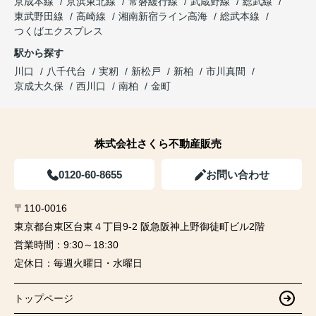
京成本線
京浜東北線
常磐緩行線
武蔵野線
総武線
東武野田線
高崎線
湘南新宿ライン高海
総武本線
つくばエクスプレス
駅から探す
川口
八千代台
実籾
新松戸
新柏
市川真間
京成大久保
西川口
南柏
金町
株式会社さくら不動産販売
0120-60-8655
お問い合わせ
〒110-0016
東京都台東区台東４丁目9-2 阪急阪神上野御徒町ビル2階
営業時間：
9:30～18:30
定休日：
毎週火曜日・水曜日
トップページ