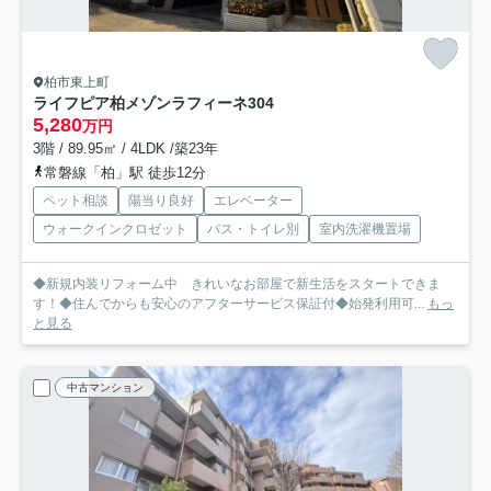
柏市東上町
ライフピア柏メゾンラフィーネ
304
5,280
万円
3階 / 89.95㎡ / 4LDK /築23年
常磐線「柏」駅 徒歩12分
ペット相談
陽当り良好
エレベーター
ウォークインクロゼット
バス・トイレ別
室内洗濯機置場
◆新規内装リフォーム中 きれいなお部屋で新生活をスタートできま
す！◆住んでからも安心のアフターサービス保証付◆始発利用可...
もっ
と見る
中古マンション