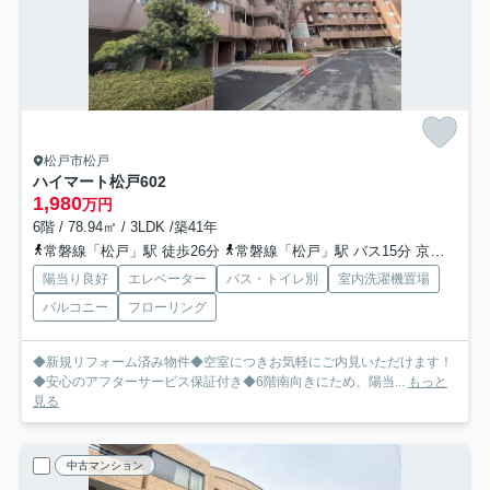
松戸市松戸
ハイマート松戸
602
1,980
万円
6階 / 78.94㎡ / 3LDK /築41年
常磐線「松戸」駅 徒歩26分
常磐線「松戸」駅 バス15分 京成バス千葉ウエスト「フィオリの丘」 停歩4分
陽当り良好
エレベーター
バス・トイレ別
室内洗濯機置場
バルコニー
フローリング
◆新規リフォーム済み物件◆空室につきお気軽にご内見いただけます！
◆安心のアフターサービス保証付き◆6階南向きにため、陽当...
もっと
見る
中古マンション