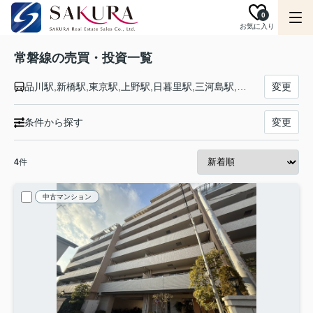
0
お気に入り
常磐線の売買・投資一覧
品川駅,新橋駅,東京駅,上野駅,日暮里駅,三河島駅,南千住駅,北千住駅,松戸駅,柏駅,我孫子駅,天王台駅,取手駅,藤代駅,龍ケ崎市駅,牛久駅,ひたち野うしく駅,荒川沖駅,土浦駅,神立駅,高浜駅,石岡駅,羽鳥駅,岩間駅,友部駅,内原駅,赤塚駅,偕楽園駅,水戸駅,勝田駅,佐和駅,東海駅,大甕駅,常陸多賀駅,日立駅,小木津駅,十王駅,高萩駅,南中郷駅,磯原駅,大津港駅,勿来駅,植田駅,泉駅,湯本駅,内郷駅,いわき駅,草野駅,四ツ倉駅,久ノ浜駅,末続駅,広野駅,Ｊヴィレッジ駅,木戸駅,竜田駅,富岡駅,夜ノ森駅,大野駅,双葉駅,浪江駅,桃内駅,小高駅,磐城太田駅,原ノ町駅,鹿島駅,日立木駅,相馬駅,駒ケ嶺駅,新地駅,坂元駅,山下駅,浜吉田駅,亘理駅,逢隈駅,岩沼駅,館腰駅,名取駅,南仙台駅,太子堂駅,長町駅,仙台駅
変更
条件から探す
変更
4
件
中古マンション