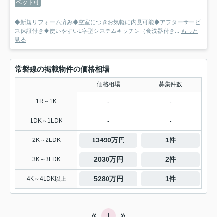
ペット可
◆新規リフォーム済み◆空室につきお気軽に内見可能◆アフターサービ
ス保証付き◆使いやすいL字型システムキッチン（食洗器付き...
もっと
見る
常磐線の掲載物件の価格相場
価格相場
募集件数
-
-
1R～1K
-
-
1DK～1LDK
13490万円
1件
2K～2LDK
2030万円
2件
3K～3LDK
5280万円
1件
4K～4LDK以上
1