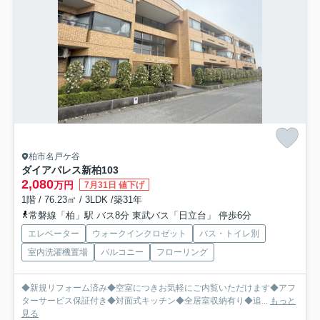
柏市名戸ケ谷
ダイアパレス新柏
103
2,080
万円
7月31日 値下げ
1階 / 76.23㎡ / 3LDK /築31年
常磐線「柏」駅 バス8分 東武バス「日立台」 停歩6分
エレベーター
ウォークインクロゼット
バス・トイレ別
室内洗濯機置場
バルコニー
フローリング
◆新規リフォーム済み◆空室につきお気軽にご内覧いただけます◆アフ
ターサービス保証付き◆対面式キッチン◆全居室収納有り◆追...
もっと
見る