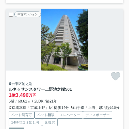
中古マンション
台東区池之端
ルネッサンスタワー上野池之端
501
1
3,490
億
万円
5階 / 68.61㎡ / 2LDK /築21年
京成本線「京成上野」駅 徒歩14分
山手線「上野」駅 徒歩16分
ペット飼育可
ペット相談
エレベーター
ディスポーザー
24時間ゴミ出し可
床暖房