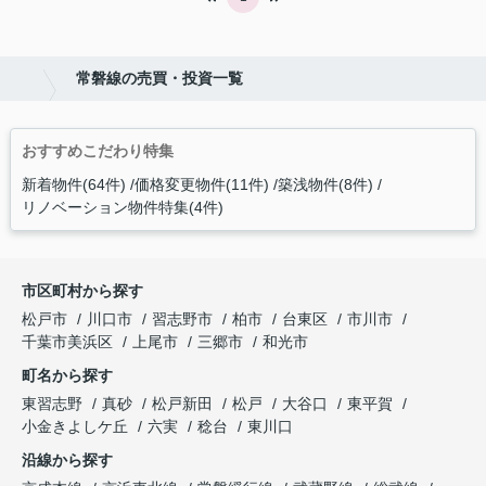
常磐線の売買・投資一覧
おすすめこだわり特集
新着物件(64件)
価格変更物件(11件)
築浅物件(8件)
リノベーション物件特集(4件)
市区町村から探す
松戸市
川口市
習志野市
柏市
台東区
市川市
千葉市美浜区
上尾市
三郷市
和光市
町名から探す
東習志野
真砂
松戸新田
松戸
大谷口
東平賀
小金きよしケ丘
六実
稔台
東川口
沿線から探す