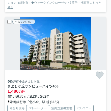
ション（細則有）◆ウォークインクローゼット3箇所・洗面室...
もっと
見る
中古マンション
松戸市小金きよしケ丘
きよしケ丘サンビューハイツ
406
1,480
万円
4階 / 56.70㎡ / 2LDK /築52年
常磐緩行線「北小金」駅 徒歩13分
陽当り良好
エレベーター
室内洗濯機置場
バルコニー