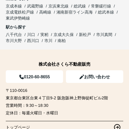
京成本線
武蔵野線
京浜東北線
総武線
常磐緩行線
京成電鉄松戸線
高崎線
湘南新宿ライン高海
総武本線
東武伊勢崎線
駅から探す
八千代台
川口
実籾
京成大久保
新松戸
市川真間
市川大野
西川口
市川
南柏
株式会社さくら不動産販売
0120-60-8655
お問い合わせ
〒110-0016
東京都台東区台東４丁目9-2 阪急阪神上野御徒町ビル2階
営業時間：
9:30～18:30
定休日：
毎週火曜日・水曜日
トップページ