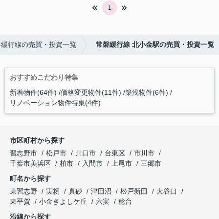
1
磐緩行線の売買・投資一覧
常磐緩行線 北小金駅の売買・投資一覧
おすすめこだわり特集
新着物件(64件)
価格変更物件(11件)
築浅物件(6件)
リノベーション物件特集(4件)
市区町村から探す
習志野市
松戸市
川口市
台東区
市川市
千葉市美浜区
柏市
入間市
上尾市
三郷市
町名から探す
東習志野
実籾
真砂
津田沼
松戸新田
大谷口
東平賀
小金きよしケ丘
六実
稔台
沿線から探す