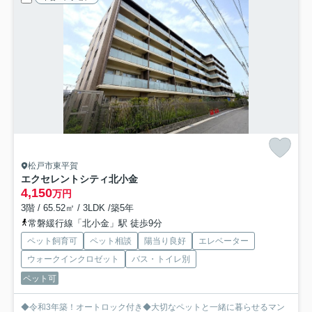
松戸市東平賀
エクセレントシティ北小金
4,150
万円
3階 / 65.52㎡ / 3LDK /築5年
常磐緩行線「北小金」駅 徒歩9分
ペット飼育可
ペット相談
陽当り良好
エレベーター
ウォークインクロゼット
バス・トイレ別
ペット可
◆令和3年築！オートロック付き◆大切なペットと一緒に暮らせるマン