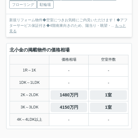
フローリング
駐輪場
新規リフォーム物件◆空室につきお気軽にご内見いただけます！◆アフ
ターサービス保証付き◆4階南東向きのため、陽当り・眺望・...
もっと
見る
北小金の掲載物件の価格相場
価格相場
空室件数
-
-
1R～1K
-
-
1DK～1LDK
1480万円
1室
2K～2LDK
4150万円
1室
3K～3LDK
-
-
4K～4LDK以上