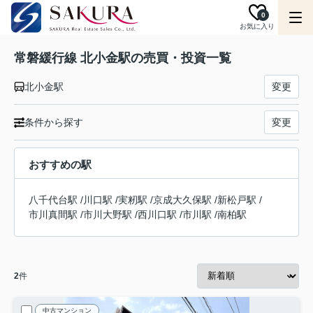
0
お気に入り
常磐緩行線 北小金駅の売買・投資一覧
北小金駅
変更
条件から探す
変更
おすすめの駅
八千代台駅
/
川口駅
/
実籾駅
/
京成大久保駅
/
新松戸駅
/
市川真間駅
/
市川大野駅
/
西川口駅
/
市川駅
/
南柏駅
2
件
中古マンション